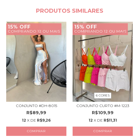
PRODUTOS SIMILARES
15% OFF
15% OFF
COMPRANDO 12 OU MAIS
COMPRANDO 12 OU MAIS
6 CORES
CONJUNTO #DH-8015
CONJUNTO CURTO #M-1223
R$89,99
R$109,99
12
X DE
R$9,26
12
X DE
R$11,31
COMPRAR
COMPRAR