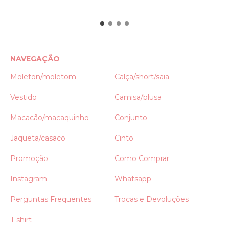
NAVEGAÇÃO
Moleton/moletom
Calça/short/saia
Vestido
Camisa/blusa
Macacão/macaquinho
Conjunto
Jaqueta/casaco
Cinto
Promoção
Como Comprar
Instagram
Whatsapp
Perguntas Frequentes
Trocas e Devoluções
T shirt