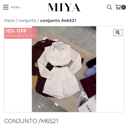
MENU
0
Início
/
conjunto
/
conjunto /m6521
15% OFF
comprando 12 ou mais
CONJUNTO /M6521