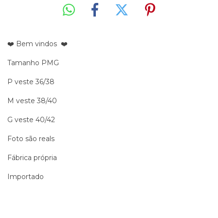
❤️ Bem vindos ❤️
Tamanho PMG
P veste 36/38
M veste 38/40
G veste 40/42
Foto são reals
Fábrica própria
Importado