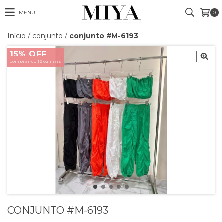
MENU
0
Início
/
conjunto
/
conjunto #M-6193
15% OFF
comprando 12 ou mais
CONJUNTO #M-6193