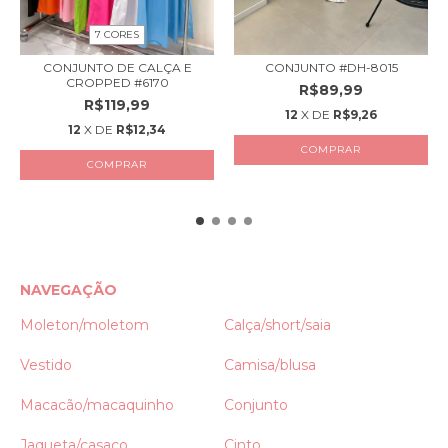
7 CORES
CONJUNTO DE CALÇA E
CONJUNTO #DH-8015
CROPPED #6170
R$89,99
R$119,99
12
X DE
R$9,26
12
X DE
R$12,34
COMPRAR
COMPRAR
NAVEGAÇÃO
Moleton/moletom
Calça/short/saia
Vestido
Camisa/blusa
Macacão/macaquinho
Conjunto
Jaqueta/casaco
Cinto