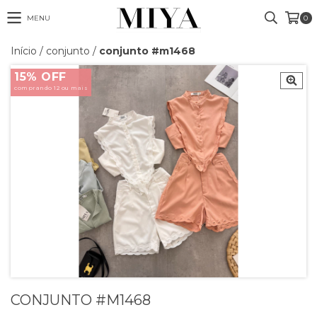
MENU
0
Início
/
conjunto
/
conjunto #m1468
15% OFF
comprando 12 ou mais
CONJUNTO #M1468