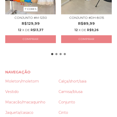
7 CORES
CONJUNTO #M-1230
CONJUNTO #DH-8015
R$129,99
R$89,99
12
X DE
R$13,37
12
X DE
R$9,26
COMPRAR
COMPRAR
NAVEGAÇÃO
Moleton/moletom
Calça/short/saia
Vestido
Camisa/blusa
Macacão/macaquinho
Conjunto
Jaqueta/casaco
Cinto