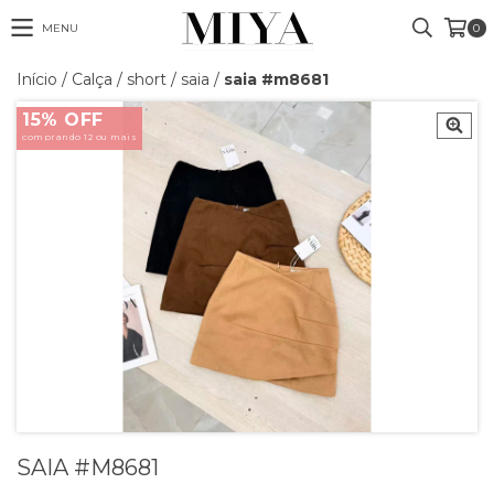
MENU
0
Início
/
Calça / short / saia
/
saia #m8681
15% OFF
comprando 12 ou mais
SAIA #M8681