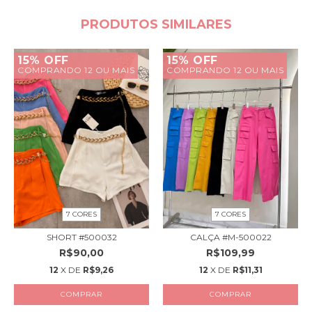
PRODUTOS SIMILARES
15% OFF
15% OFF
COMPRANDO 12 OU MAIS
COMPRANDO 12 OU MAIS
7 CORES
7 CORES
SHORT #500032
CALÇA #M-500022
R$90,00
R$109,99
12
X DE
R$9,26
12
X DE
R$11,31
COMPRAR
COMPRAR