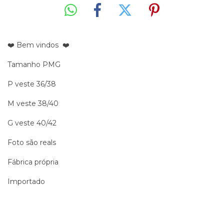
❤️ Bem vindos ❤️
Tamanho PMG
P veste 36/38
M veste 38/40
G veste 40/42
Foto são reals
Fábrica própria
Importado