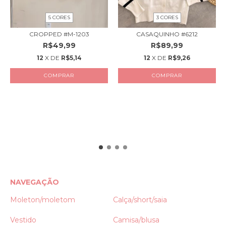
5 CORES
3 CORES
CROPPED #M-1203
CASAQUINHO #6212
R$49,99
R$89,99
12
X DE
R$5,14
12
X DE
R$9,26
COMPRAR
COMPRAR
NAVEGAÇÃO
Moleton/moletom
Calça/short/saia
Vestido
Camisa/blusa