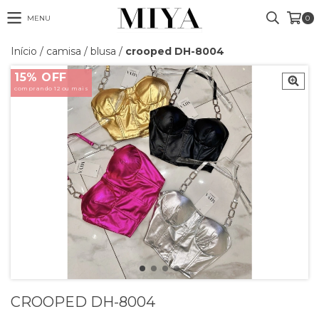
MENU
0
Início
/
camisa / blusa
/
crooped DH-8004
15% OFF
comprando 12 ou mais
CROOPED DH-8004