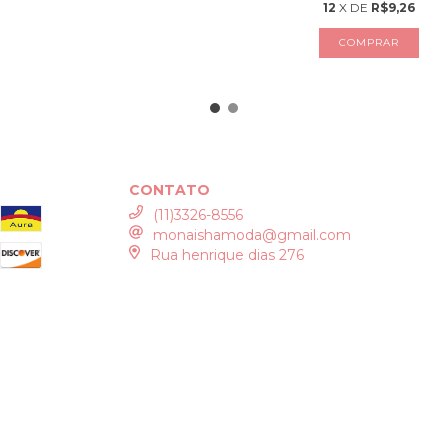
12
X DE
R$9,26
COMPRAR
CONTATO
(11)3326-8556
monaishamoda@gmail.com
Rua henrique dias 276