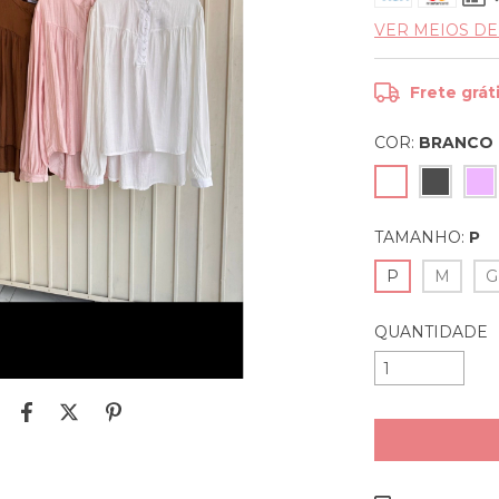
VER MEIOS D
Frete grát
COR:
BRANCO
TAMANHO:
P
P
M
G
QUANTIDADE