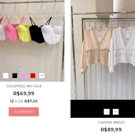
+1
CROPPED #M-1243
R$69,99
12
X DE
R$7,20
COMPRAR
+1
CAMISA #6220
R$89,99