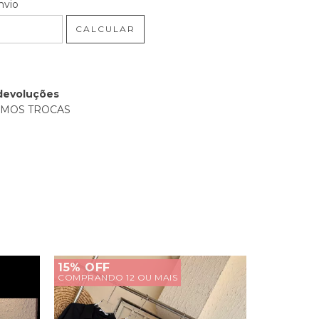
 CEP:
ALTERAR CEP
nvio
CALCULAR
devoluções
EMOS TROCAS
15% OFF
15% OFF
COMPRANDO 12 OU MAIS
COMPRANDO