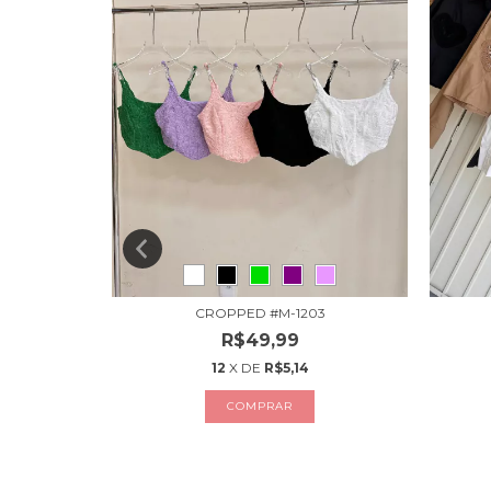
CROPPED #M-1203
R$49,99
12
X DE
R$5,14
COMPRAR
2