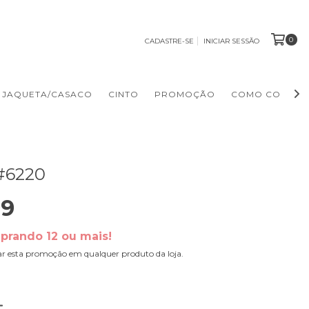
0
CADASTRE-SE
INICIAR SESSÃO
JAQUETA/CASACO
CINTO
PROMOÇÃO
COMO COMPR
#6220
99
prando 12 ou mais!
ar esta promoção em qualquer produto da loja.