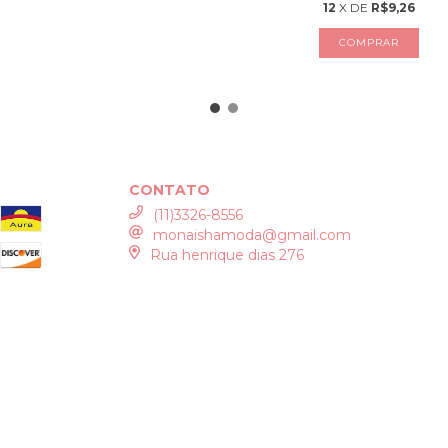
12
X DE
R$9,26
COMPRAR
CONTATO
(11)3326-8556
monaishamoda@gmail.com
Rua henrique dias 276