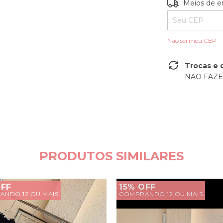
Entregas para o
Meios de e
Não sei meu CEP
Trocas e 
NAO FAZ
PRODUTOS SIMILARES
OFF
15% OFF
NDO 12 OU MAIS
COMPRANDO 12 OU MAIS