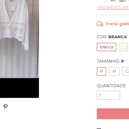
VER MEIOS D
Frete grát
COR:
BRANCA
branca
TAMANHO:
P
P
M
G
QUANTIDADE