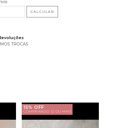
 CEP:
ALTERAR CEP
nvio
CALCULAR
devoluções
EMOS TROCAS
15% OFF
15% OFF
COMPRANDO 12 OU MAIS
COMPRANDO