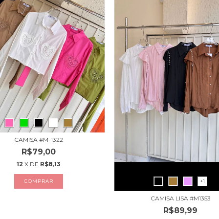
CAMISA #M-1322
R$79,00
12
X DE
R$8,13
COMPRAR
+1
CAMISA LISA #M1353
R$89,99