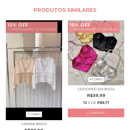
PRODUTOS SIMILARES
15% OFF
15% OFF
COMPRANDO 12 OU MAIS
COMPRANDO 12 OU MAIS
4 CORES
CROOPED DH-8004
R$59,99
12
X DE
R$6,17
COMPRAR
2 CORES
CAMISA #6220