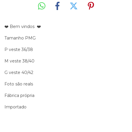
❤️ Bem vindos ❤️
Tamanho PMG
P veste 36/38
M veste 38/40
G veste 40/42
Foto são reals
Fábrica própria
Importado