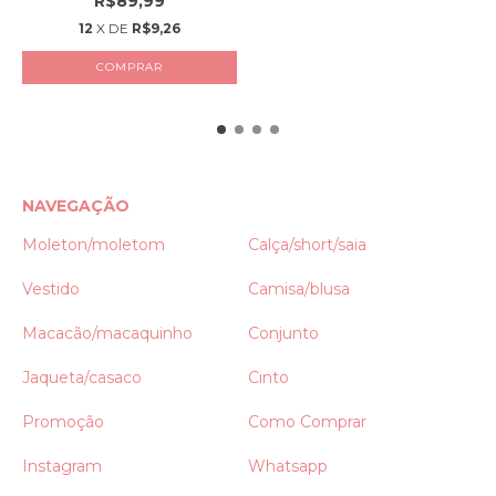
R$89,99
12
X DE
R$9,26
COMPRAR
NAVEGAÇÃO
Moleton/moletom
Calça/short/saia
Vestido
Camisa/blusa
Macacão/macaquinho
Conjunto
Jaqueta/casaco
Cinto
Promoção
Como Comprar
Instagram
Whatsapp