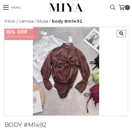
MENU
0
Início
/
camisa / blusa
/
body #m1492
15% OFF
comprando 12 ou mais
BODY #M1492