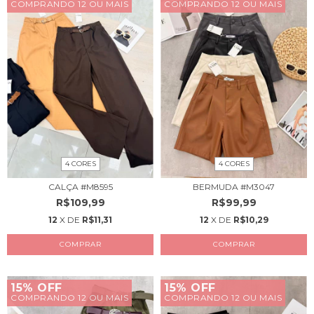
COMPRANDO 12 OU MAIS
COMPRANDO 12 OU MAIS
4 CORES
4 CORES
CALÇA #M8595
BERMUDA #M3047
R$109,99
R$99,99
12
X DE
R$11,31
12
X DE
R$10,29
COMPRAR
COMPRAR
15% OFF
15% OFF
COMPRANDO 12 OU MAIS
COMPRANDO 12 OU MAIS