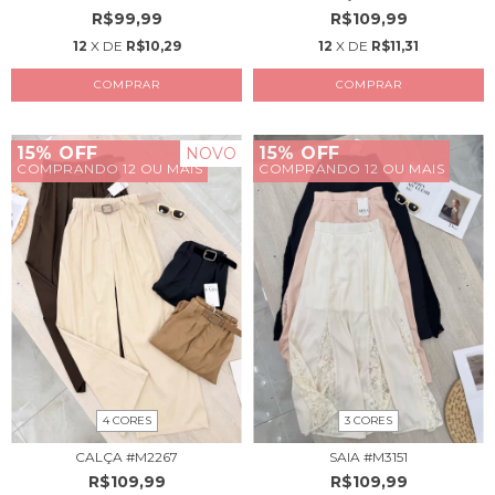
R$109,99
R$99,99
12
X DE
R$11,31
12
X DE
R$10,29
COMPRAR
COMPRAR
15% OFF
15% OFF
NOVO
COMPRANDO 12 OU MAIS
COMPRANDO 12 OU MAIS
4 CORES
3 CORES
CALÇA #M2267
SAIA #M3151
R$109,99
R$109,99