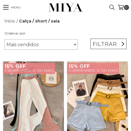
MENU
0
Início
/
Calça / short / saia
Ordenar por
FILTRAR
15% OFF
15% OFF
COMPRANDO 12 OU MAIS
COMPRANDO 12 OU MAIS