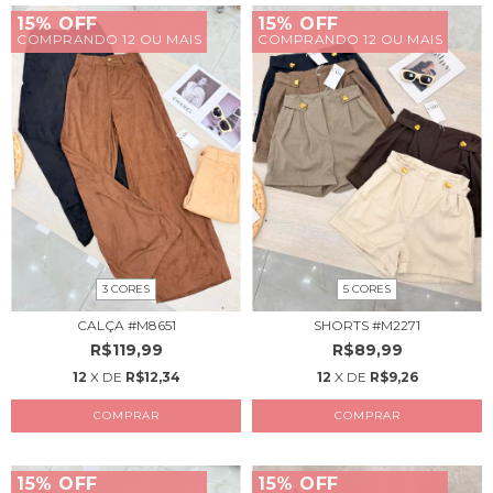
15% OFF
15% OFF
COMPRANDO 12 OU MAIS
COMPRANDO 12 OU MAIS
3 CORES
5 CORES
CALÇA #M8651
SHORTS #M2271
R$119,99
R$89,99
12
X DE
R$12,34
12
X DE
R$9,26
COMPRAR
COMPRAR
15% OFF
15% OFF