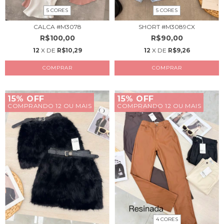
5 CORES
5 CORES
CALCA #M3078
SHORT #M3089CX
R$100,00
R$90,00
12
X DE
R$10,29
12
X DE
R$9,26
COMPRAR
COMPRAR
15% OFF
15% OFF
COMPRANDO 12 OU MAIS
COMPRANDO 12 OU MAIS
4 CORES