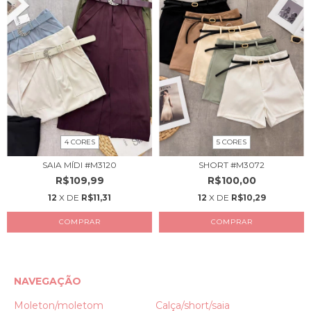
5 CORES
4 CORES
SHORT #M3072
SAIA MÍDI #M3120
R$100,00
R$109,99
12
X DE
R$10,29
12
X DE
R$11,31
COMPRAR
COMPRAR
NAVEGAÇÃO
Moleton/moletom
Calça/short/saia