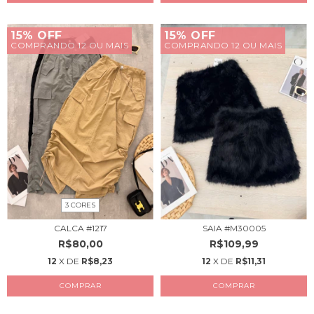
15% OFF
15% OFF
COMPRANDO 12 OU MAIS
COMPRANDO 12 OU MAIS
3 CORES
CALCA #1217
SAIA #M30005
R$80,00
R$109,99
12
X DE
R$8,23
12
X DE
R$11,31
COMPRAR
COMPRAR