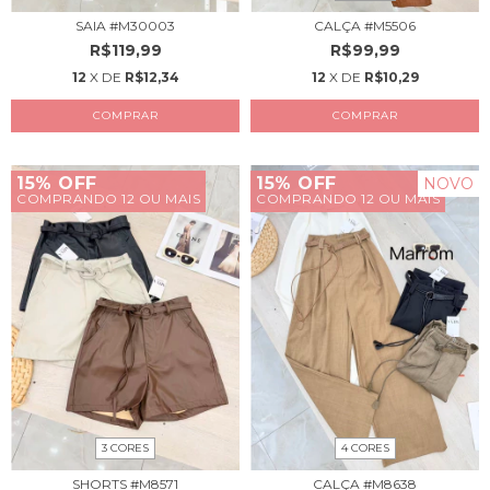
SAIA #M30003
CALÇA #M5506
R$119,99
R$99,99
12
X DE
R$12,34
12
X DE
R$10,29
COMPRAR
COMPRAR
15% OFF
15% OFF
NOVO
COMPRANDO 12 OU MAIS
COMPRANDO 12 OU MAIS
4 CORES
3 CORES
CALÇA #M8638
SHORTS #M8571